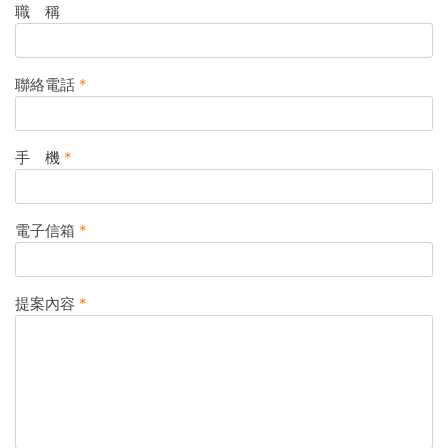
職 稱
聯絡電話
*
手 機
*
電子信箱
*
提案內容
*