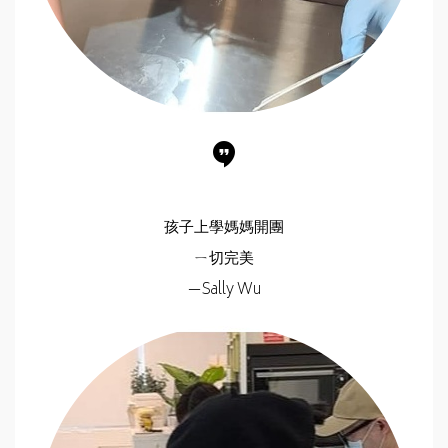
孩子上學媽媽開團
ㄧ切完美
—Sally Wu